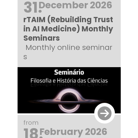
31.
December 2026
rTAIM (Rebuilding Trust
in AI Medicine) Monthly
Seminars
Monthly online seminar
s
from
18.
February 2026