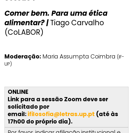
Comer bem. Para uma ética
alimentar? |
Tiago Carvalho
(CoLABOR)
Moderação:
Maria Assumpta Coimbra
(IF-
UP)
ONLINE
Link para a sessão Zoom deve ser
solicitado por
email:
ifilosofia@letras.up.pt
(até às
17h00 do próprio dia).
Por favor, indicar afiliação institucional e