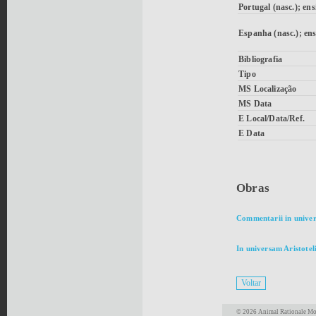
Portugal (nasc.); ens
Espanha (nasc.); ens
Bibliografia
Tipo
MS Localização
MS Data
E Local/Data/Ref.
E Data
Obras
Commentarii in unive
In universam Aristotel
© 2026 Animal Rationale Mor