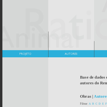
Base de dados 
autores do Re
Obras
|
Autore
Filtrar:
A
B
C
D
E
F