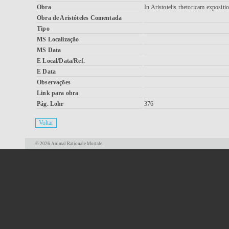
Obra
In Aristotelis rhetoricam expositi
Obra de Aristóteles Comentada
Tipo
MS Localização
MS Data
E Local/Data/Ref.
E Data
Observações
Link para obra
Pág. Lohr
376
© 2026 Animal Rationale Mortale.