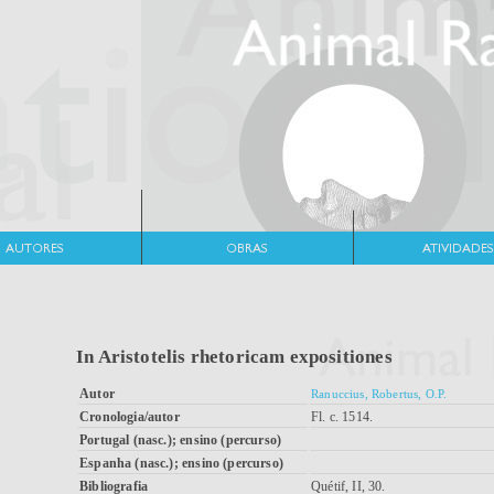
In Aristotelis rhetoricam expositiones
Autor
Ranuccius, Robertus, O.P.
Cronologia/autor
Fl. c. 1514.
Portugal (nasc.); ensino (percurso)
Espanha (nasc.); ensino (percurso)
Bibliografia
Quétif, II, 30.