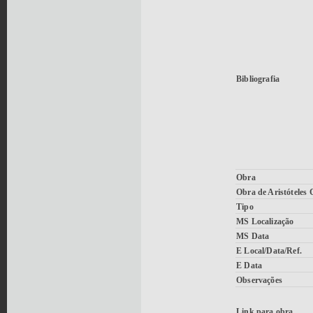
Bibliografia
Obra
Obra de Aristóteles
Tipo
MS Localização
MS Data
E Local/Data/Ref.
E Data
Observações
Link para obra