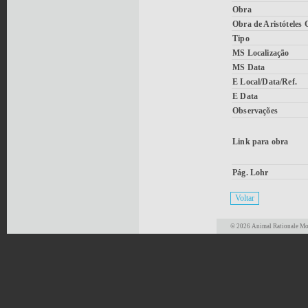
Obra
Obra de Aristóteles
Tipo
MS Localização
MS Data
E Local/Data/Ref.
E Data
Observações
Link para obra
Pág. Lohr
© 2026 Animal Rationale Mor