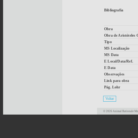
Bibliografia
Obra
Obra de Aristóteles
Tipo
MS Localização
MS Data
E Local/Data/Ref.
E Data
Observações
Link para obra
Pág. Lohr
© 2026 Animal Rationale Mor