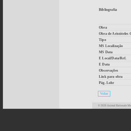
Bibliografia
Obra
Obra de Aristóteles
Tipo
MS Localização
MS Data
E Local/Data/Ref.
E Data
Observações
Link para obra
Pág. Lohr
© 2026 Animal Rationale Mor