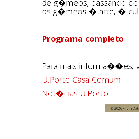
de g�meos, passando por
os g�meos � arte, � cul
Programa completo
Para mais informa��es, vi
U.Porto Casa Comum
Not�cias U.Porto
© 2026 From Data