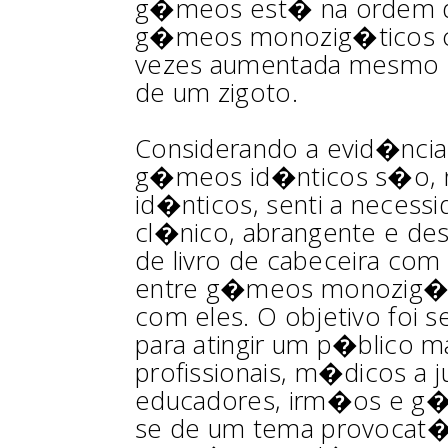
g�meos est� na ordem d
g�meos monozig�ticos cu
vezes aumentada mesmo se
de um zigoto.
Considerando a evid�ncia
g�meos id�nticos s�o, n
id�nticos, senti a necessi
cl�nico, abrangente e d
de livro de cabeceira com
entre g�meos monozig�ti
com eles. O objetivo foi s
para atingir um p�blico ma
profissionais, m�dicos a 
educadores, irm�os e g�
se de um tema provocat�r