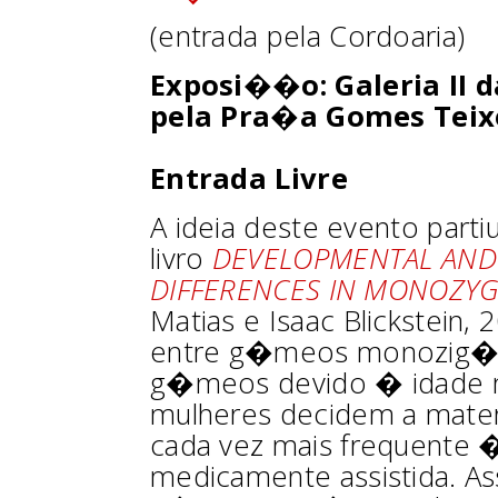
(entrada pela Cordoaria)
Exposi��o: Galeria II
pela Pra�a Gomes Teix
Entrada Livre
A ideia deste evento part
livro
DEVELOPMENTAL AND 
DIFFERENCES IN MONOZYG
Matias e Isaac Blickstein,
entre g�meos monozig�t
g�meos devido � idade 
mulheres decidem a mate
cada vez mais frequente
medicamente assistida. A