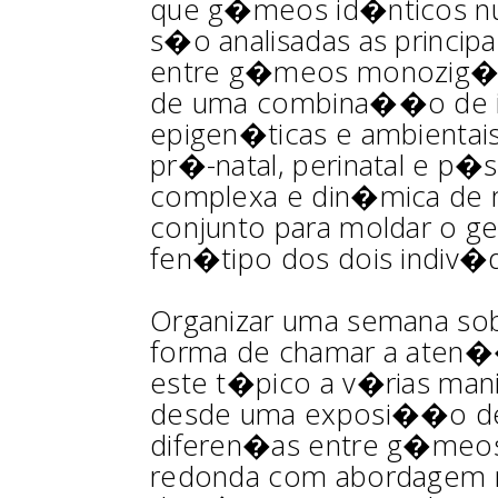
que g�meos id�nticos nun
s�o analisadas as princip
entre g�meos monozig�ti
de uma combina��o de in
epigen�ticas e ambientai
pr�-natal, perinatal e p
complexa e din�mica de m
conjunto para moldar o ge
fen�tipo dos dois indiv�
Organizar uma semana so
forma de chamar a aten��
este t�pico a v�rias man
desde uma exposi��o de 
diferen�as entre g�meos
redonda com abordagem mul