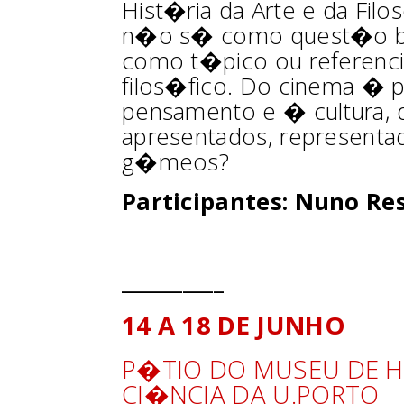
Hist�ria da Arte e da Filo
n�o s� como quest�o bi
como t�pico ou referencia
filos�fico. Do cinema � pi
pensamento e � cultura,
apresentados, representa
g�meos?
Participantes: Nuno Re
__________
14 A 18 DE JUNHO
P�TIO DO MUSEU DE H
CI�NCIA DA U.PORTO